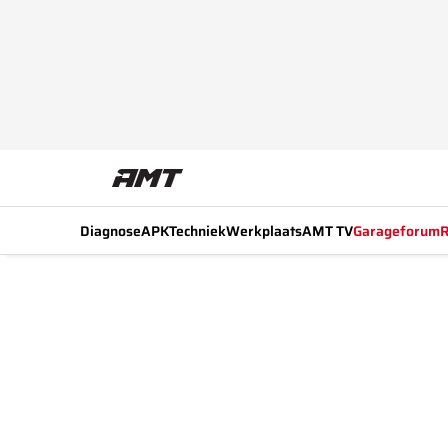
Diagnose
APK
Techniek
Werkplaats
AMT TV
Garageforum
R