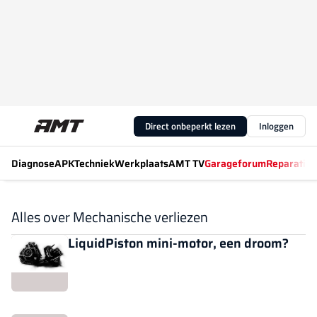
Direct onbeperkt lezen
Inloggen
Diagnose
APK
Techniek
Werkplaats
AMT TV
Garageforum
Reparatiew
Alles over Mechanische verliezen
LiquidPiston mini-motor, een droom?