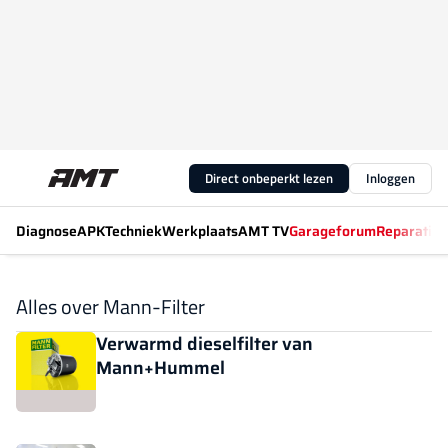
Direct onbeperkt lezen
Inloggen
Diagnose
APK
Techniek
Werkplaats
AMT TV
Garageforum
Reparatiew
Alles over Mann-Filter
Verwarmd dieselfilter van
Mann+Hummel