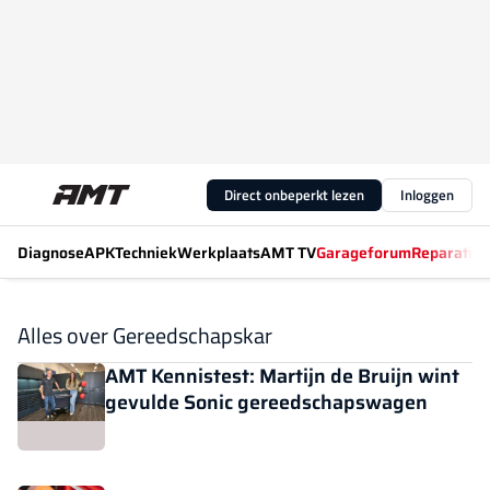
Direct onbeperkt lezen
Inloggen
Diagnose
APK
Techniek
Werkplaats
AMT TV
Garageforum
Reparatiew
Alles over Gereedschapskar
AMT Kennistest: Martijn de Bruijn wint
gevulde Sonic gereedschapswagen