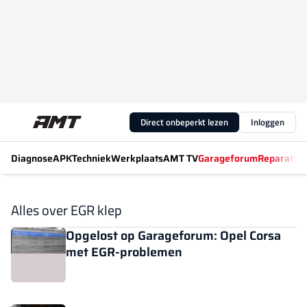
Direct onbeperkt lezen
Inloggen
Diagnose
APK
Techniek
Werkplaats
AMT TV
Garageforum
Reparatiew
Alles over EGR klep
Opgelost op Garageforum: Opel Corsa
met EGR-problemen