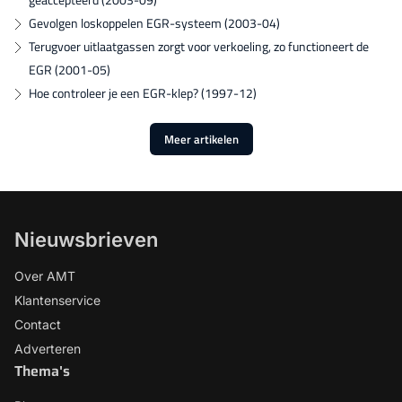
Gevolgen loskoppelen EGR-systeem (2003-04)
Terugvoer uitlaatgassen zorgt voor verkoeling, zo functioneert de
EGR (2001-05)
Hoe controleer je een EGR-klep? (1997-12)
Meer artikelen
Nieuwsbrieven
Over AMT
Klantenservice
Contact
Adverteren
Thema's