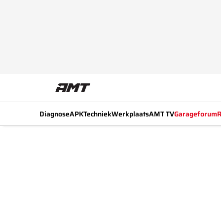
Diagnose
APK
Techniek
Werkplaats
AMT TV
Garageforum
R