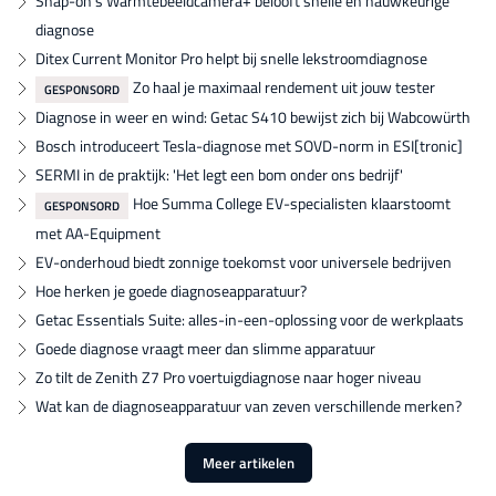
Snap-on's Warmtebeeldcamera+ belooft snelle en nauwkeurige
diagnose
Ditex Current Monitor Pro helpt bij snelle lekstroomdiagnose
Zo haal je maximaal rendement uit jouw tester
GESPONSORD
Diagnose in weer en wind: Getac S410 bewijst zich bij Wabcowürth
Bosch introduceert Tesla-diagnose met SOVD-norm in ESI[tronic]
SERMI in de praktijk: 'Het legt een bom onder ons bedrijf'
Hoe Summa College EV-specialisten klaarstoomt
GESPONSORD
met AA-Equipment
EV-onderhoud biedt zonnige toekomst voor universele bedrijven
Hoe herken je goede diagnoseapparatuur?
Getac Essentials Suite: alles-in-een-oplossing voor de werkplaats
Goede diagnose vraagt meer dan slimme apparatuur
Zo tilt de Zenith Z7 Pro voertuigdiagnose naar hoger niveau
Wat kan de diagnoseapparatuur van zeven verschillende merken?
Meer artikelen