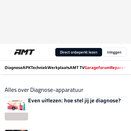
Direct onbeperkt lezen
Inloggen
Diagnose
APK
Techniek
Werkplaats
AMT TV
Garageforum
Reparatiew
Alles over Diagnose-apparatuur
Even uitlezen: hoe stel jij je diagnose?