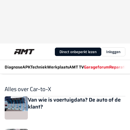
Direct onbeperkt lezen
Inloggen
Diagnose
APK
Techniek
Werkplaats
AMT TV
Garageforum
Reparatiew
Alles over Car-to-X
Van wie is voertuigdata? De auto of de
klant?