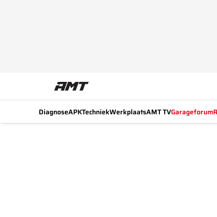
Diagnose
APK
Techniek
Werkplaats
AMT TV
Garageforum
R