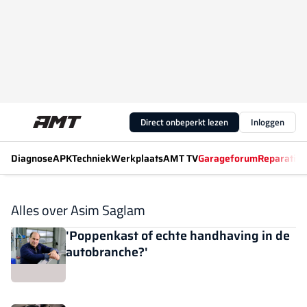
Direct onbeperkt lezen
Inloggen
Diagnose
APK
Techniek
Werkplaats
AMT TV
Garageforum
Reparatiew
Alles over Asim Saglam
'Poppenkast of echte handhaving in de
autobranche?'