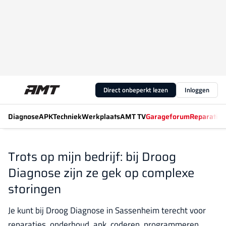
Direct onbeperkt lezen
Inloggen
Diagnose
APK
Techniek
Werkplaats
AMT TV
Garageforum
Reparatiew
Trots op mijn bedrijf: bij Droog
Diagnose zijn ze gek op complexe
storingen
Je kunt bij Droog Diagnose in Sassenheim terecht voor
reparaties, onderhoud, apk, coderen, programmeren,