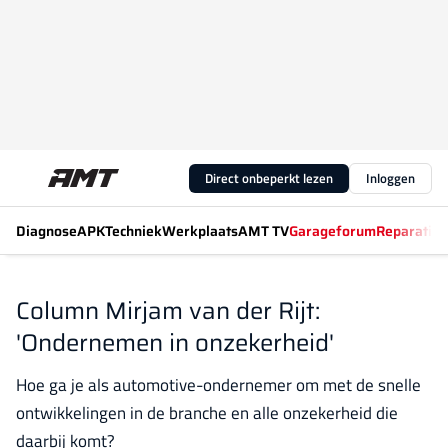
Direct onbeperkt lezen
Inloggen
Diagnose
APK
Techniek
Werkplaats
AMT TV
Garageforum
Reparatiew
Column Mirjam van der Rijt:
'Ondernemen in onzekerheid'
Hoe ga je als automotive-ondernemer om met de snelle
ontwikkelingen in de branche en alle onzekerheid die
daarbij komt?