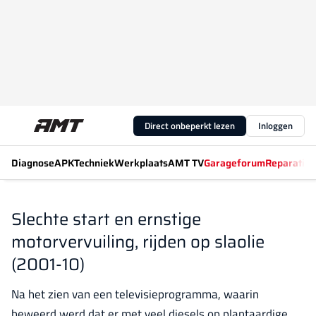
Direct onbeperkt lezen
Inloggen
Diagnose
APK
Techniek
Werkplaats
AMT TV
Garageforum
Reparatiew
Slechte start en ernstige
motorvervuiling, rijden op slaolie
(2001-10)
Na het zien van een televisieprogramma, waarin
beweerd werd dat er met veel diesels op plantaardige