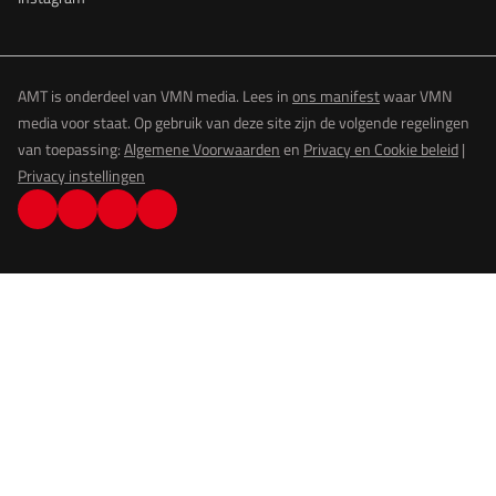
AMT is onderdeel van VMN media. Lees in
ons manifest
waar VMN
media voor staat. Op gebruik van deze site zijn de volgende regelingen
van toepassing:
Algemene Voorwaarden
en
Privacy en Cookie beleid
|
Privacy instellingen