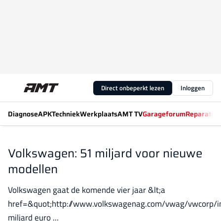
Direct onbeperkt lezen
Inloggen
Diagnose
APK
Techniek
Werkplaats
AMT TV
Garageforum
Reparatiew
Volkswagen: 51 miljard voor nieuwe
modellen
Volkswagen gaat de komende vier jaar &lt;a
href=&quot;http://www.volkswagenag.com/vwag/vwcorp/i
miljard euro ...