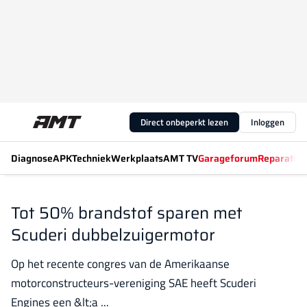
Direct onbeperkt lezen
Inloggen
Diagnose
APK
Techniek
Werkplaats
AMT TV
Garageforum
Reparatiew
Tot 50% brandstof sparen met
Scuderi dubbelzuigermotor
Op het recente congres van de Amerikaanse
motorconstructeurs-vereniging SAE heeft Scuderi
Engines een &lt;a ...