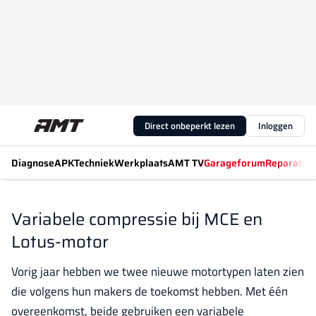
Direct onbeperkt lezen
Inloggen
Diagnose
APK
Techniek
Werkplaats
AMT TV
Garageforum
Reparatiew
Variabele compressie bij MCE en
Lotus-motor
Vorig jaar hebben we twee nieuwe motortypen laten zien
die volgens hun makers de toekomst hebben. Met één
overeenkomst, beide gebruiken een variabele