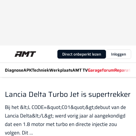
Direct onbeperkt lezen
Inloggen
Diagnose
APK
Techniek
Werkplaats
AMT TV
Garageforum
Reparatiew
Lancia Delta Turbo Jet is supertrekker
Bij het &lt;L CODE=&quot;C01&quot;&gt;debuut van de
Lancia Delta&lt;/L&gt; werd vorig jaar al aangekondigd
dat een 1.8 motor met turbo en directe injectie zou
volgen. Dit ...