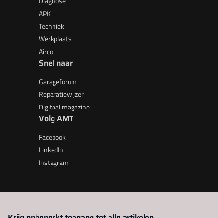
Diagnose
APK
Techniek
Werkplaats
Airco
Snel naar
Garageforum
Reparatiewijzer
Digitaal magazine
Volg AMT
Facebook
LinkedIn
Instagram
AMT is onderdeel van VMN media. Lees in
ons manifest
waar V
Krijg onbeperkt toegang tot alle artikelen.
beleid
|
Privacy instellingen