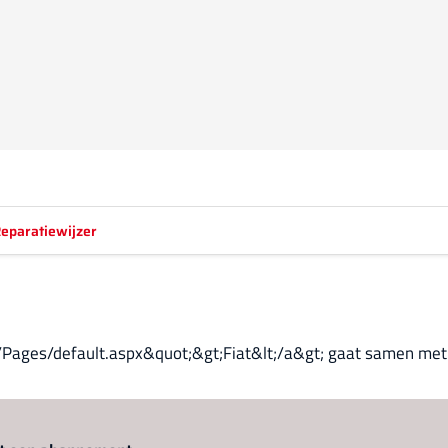
eparatiewijzer
Pages/default.aspx&quot;&gt;Fiat&lt;/a&gt; gaat samen met 
Log in
om dit artikel te lezen.