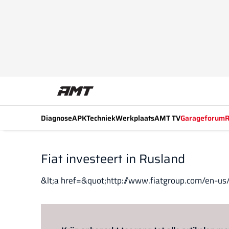
Diagnose
APK
Techniek
Werkplaats
AMT TV
Garageforum
R
Fiat investeert in Rusland
&lt;a href=&quot;http://www.fiatgroup.com/en-us/