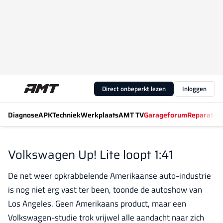
Direct onbeperkt lezen
Inloggen
Diagnose
APK
Techniek
Werkplaats
AMT TV
Garageforum
Reparatiew
Volkswagen Up! Lite loopt 1:41
De net weer opkrabbelende Amerikaanse auto-industrie
is nog niet erg vast ter been, toonde de autoshow van
Los Angeles. Geen Amerikaans product, maar een
Volkswagen-studie trok vrijwel alle aandacht naar zich