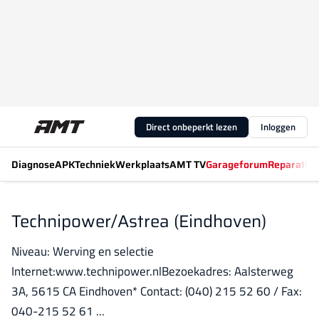
Direct onbeperkt lezen
Inloggen
Diagnose
APK
Techniek
Werkplaats
AMT TV
Garageforum
Reparatiew
Technipower/Astrea (Eindhoven)
Niveau: Werving en selectie
Internet:www.technipower.nlBezoekadres: Aalsterweg
3A, 5615 CA Eindhoven* Contact: (040) 215 52 60 / Fax:
040-215 52 61 ...