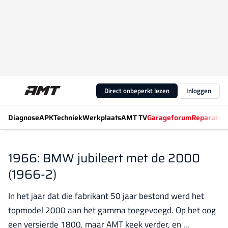
Direct onbeperkt lezen
Inloggen
Diagnose
APK
Techniek
Werkplaats
AMT TV
Garageforum
Reparatiew
1966: BMW jubileert met de 2000
(1966-2)
In het jaar dat die fabrikant 50 jaar bestond werd het
topmodel 2000 aan het gamma toegevoegd. Op het oog
een versierde 1800, maar AMT keek verder, en ...