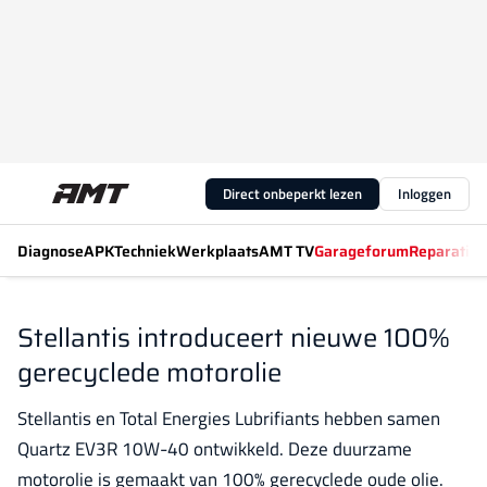
Direct onbeperkt lezen
Inloggen
Diagnose
APK
Techniek
Werkplaats
AMT TV
Garageforum
Reparatiew
Stellantis introduceert nieuwe 100%
gerecyclede motorolie
Stellantis en Total Energies Lubrifiants hebben samen
Quartz EV3R 10W-40 ontwikkeld. Deze duurzame
motorolie is gemaakt van 100% gerecyclede oude olie.