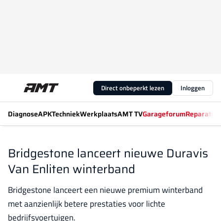
Direct onbeperkt lezen
Inloggen
Diagnose
APK
Techniek
Werkplaats
AMT TV
Garageforum
Reparatiew
Bridgestone lanceert nieuwe Duravis
Van Enliten winterband
Bridgestone lanceert een nieuwe premium winterband
met aanzienlijk betere prestaties voor lichte
bedrijfsvoertuigen.