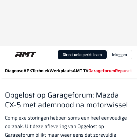
Direct onbeperkt lezen
Inloggen
Diagnose
APK
Techniek
Werkplaats
AMT TV
Garageforum
Reparatiew
Opgelost op Garageforum: Mazda
CX-5 met ademnood na motorwissel
Complexe storingen hebben soms een heel eenvoudige
oorzaak. Uit deze aflevering van Opgelost op
Garageforum blijkt maar weer eens dat zorgvuldig