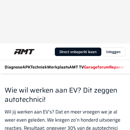
Direct onbeperkt lezen
Inloggen
Diagnose
APK
Techniek
Werkplaats
AMT TV
Garageforum
Reparatiew
Wie wil werken aan EV? Dit zeggen
autotechnici!
Wil jij werken aan EV's? Dat en meer vroegen we je al
weer even geleden. We kregen zo'n honderd uitvoerige
reacties. Resultaat: ongeveer 30% van de autotechnici