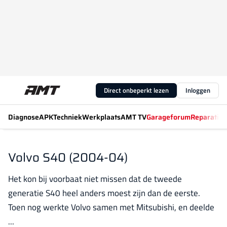
Direct onbeperkt lezen
Inloggen
Diagnose
APK
Techniek
Werkplaats
AMT TV
Garageforum
Reparatiew
Volvo S40 (2004-04)
Het kon bij voorbaat niet missen dat de tweede
generatie S40 heel anders moest zijn dan de eerste.
Toen nog werkte Volvo samen met Mitsubishi, en deelde
...