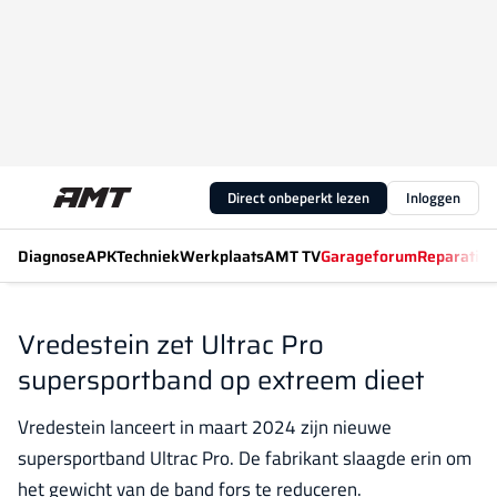
Direct onbeperkt lezen
Inloggen
Diagnose
APK
Techniek
Werkplaats
AMT TV
Garageforum
Reparatiew
Vredestein zet Ultrac Pro
supersportband op extreem dieet
Vredestein lanceert in maart 2024 zijn nieuwe
supersportband Ultrac Pro. De fabrikant slaagde erin om
het gewicht van de band fors te reduceren.