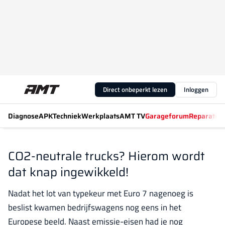
Direct onbeperkt lezen
Inloggen
Diagnose
APK
Techniek
Werkplaats
AMT TV
Garageforum
Reparatiew
CO2-neutrale trucks? Hierom wordt
dat knap ingewikkeld!
Nadat het lot van typekeur met Euro 7 nagenoeg is
beslist kwamen bedrijfswagens nog eens in het
Europese beeld. Naast emissie-eisen had je nog