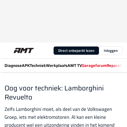
Direct onbeperkt lezen
Inloggen
Diagnose
APK
Techniek
Werkplaats
AMT TV
Garageforum
Reparatiew
Oog voor techniek: Lamborghini
Revuelto
Zelfs Lamborghini moet, als deel van de Volkswagen
Groep, iets met elektromotoren. Al kan een kleine
producent wel een uitzondering vinden in het komend