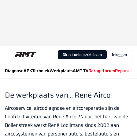
Direct onbeperkt lezen
Inloggen
Diagnose
APK
Techniek
Werkplaats
AMT TV
Garageforum
Reparatiew
De werkplaats van... René Airco
Aircoservice, aircodiagnose en aircoreparatie zijn de
hoofdactiviteiten van René Airco. Vanuit het hart van de
Bollenstreek werkt René Looijmans sinds 2002 aan
aircosystemen van personenauto's, bestelauto's en