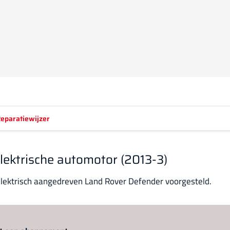
eparatiewijzer
lektrische automotor (2013-3)
elektrisch aangedreven Land Rover Defender voorgesteld.
Log in
om dit artikel te lezen.