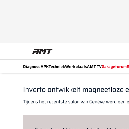
Diagnose
APK
Techniek
Werkplaats
AMT TV
Garageforum
R
Inverto ontwikkelt magneetloze e
Tijdens het recentste salon van Genève werd een 