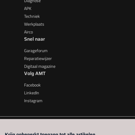
Diagnose
APK
Techniek
Werkplaats
Airco
Snel naar
Garageforum
Reparatiewijzer
Digitaal magazine
Volg AMT
Facebook
LinkedIn
Instagram
AMT is onderdeel van VMN media. Lees in
ons manifest
waar V
Krijg onbeperkt toegang tot alle artikelen.
beleid
|
Privacy instellingen