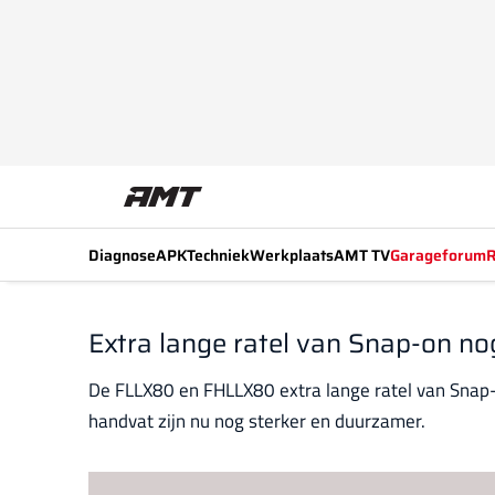
Diagnose
APK
Techniek
Werkplaats
AMT TV
Garageforum
R
Extra lange ratel van Snap-on no
De FLLX80 en FHLLX80 extra lange ratel van Snap-o
handvat zijn nu nog sterker en duurzamer.