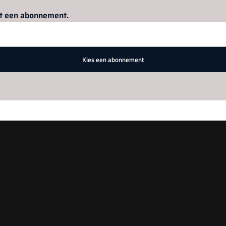
Log in
om dit artikel te lezen.
met een abonnement.
Kies een abonnement