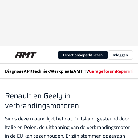
Direct onbeperkt lezen
Inloggen
Diagnose
APK
Techniek
Werkplaats
AMT TV
Garageforum
Reparatiew
Renault en Geely in
verbrandingsmotoren
Sinds deze maand lijkt het dat Duitsland, gesteund door
Italië en Polen, de uitbanning van de verbrandingsmotor
in de EU kan tegenhouden. Er zijn stemmen opgegaan