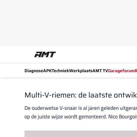
Diagnose
APK
Techniek
Werkplaats
AMT TV
Garageforum
R
Multi-V-riemen: de laatste ontwi
De ouderwetse V-snaar is al jaren geleden uitgera
op de juiste wijze wordt gemonteerd. Nico Bourgois