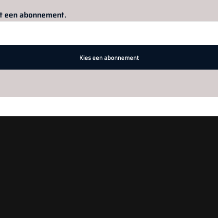
Log in
om dit artikel te lezen.
met een abonnement.
Kies een abonnement