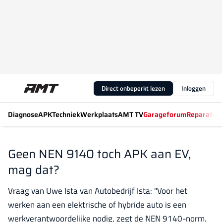
Direct onbeperkt lezen
Inloggen
Diagnose
APK
Techniek
Werkplaats
AMT TV
Garageforum
Reparatiew
Geen NEN 9140 toch APK aan EV,
mag dat?
Vraag van Uwe Ista van Autobedrijf Ista: "Voor het
werken aan een elektrische of hybride auto is een
werkverantwoordelijke nodig, zegt de NEN 9140-norm.