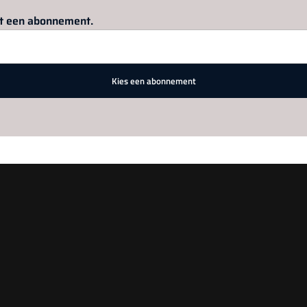
Log in
om dit artikel te lezen.
met een abonnement.
Kies een abonnement