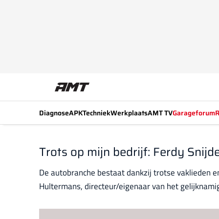
Diagnose
APK
Techniek
Werkplaats
AMT TV
Garageforum
R
Trots op mijn bedrijf: Ferdy Snij
De autobranche bestaat dankzij trotse vaklieden 
Hultermans, directeur/eigenaar van het gelijknami