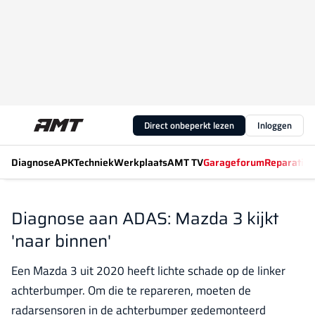
Direct onbeperkt lezen
Inloggen
Diagnose
APK
Techniek
Werkplaats
AMT TV
Garageforum
Reparatiew
Diagnose aan ADAS: Mazda 3 kijkt
'naar binnen'
Een Mazda 3 uit 2020 heeft lichte schade op de linker
achterbumper. Om die te repareren, moeten de
radarsensoren in de achterbumper gedemonteerd