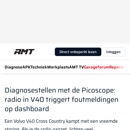
Direct onbeperkt lezen
Inloggen
Diagnose
APK
Techniek
Werkplaats
AMT TV
Garageforum
Reparatiew
Diagnosestellen met de Picoscope:
radio in V40 triggert foutmeldingen
op dashboard
Een Volvo V40 Cross Country kampt met een vreemde
storing. Als je de radio aanzet, lichten veel