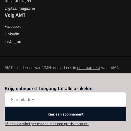
Reparatiewijzer
Digitaal magazine
Volg AMT
Facebook
LinkedIn
Instagram
AMT is onderdeel van VMN media. Lees in
ons manifest
waar VMN
media voor staat. Op gebruik van deze site zijn de volgende regelingen
van toepassing:
Algemene Voorwaarden
en
Privacy en Cookie beleid
|
Krijg onbeperkt toegang tot alle artikelen.
Privacy instellingen
Kies een abonnement
of lees 1 artikel per maand met een gratis account.