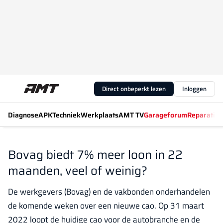
Direct onbeperkt lezen
Inloggen
Diagnose
APK
Techniek
Werkplaats
AMT TV
Garageforum
Reparatiew
Bovag biedt 7% meer loon in 22
maanden, veel of weinig?
De werkgevers (Bovag) en de vakbonden onderhandelen
de komende weken over een nieuwe cao. Op 31 maart
2022 loopt de huidige cao voor de autobranche en de