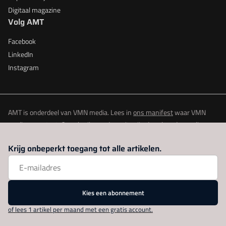
Digitaal magazine
Volg AMT
Facebook
LinkedIn
Instagram
AMT is onderdeel van VMN media. Lees in
ons manifest
waar VMN
media voor staat. Op gebruik van deze site zijn de volgende regelingen
van toepassing:
Algemene Voorwaarden
en
Privacy en Cookie beleid
|
Krijg onbeperkt toegang tot alle artikelen.
Privacy instellingen
Kies een abonnement
of lees 1 artikel per maand met een gratis account.