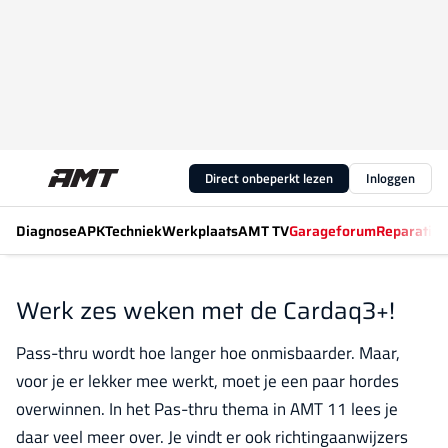
Direct onbeperkt lezen
Inloggen
Diagnose
APK
Techniek
Werkplaats
AMT TV
Garageforum
Reparatiew
Werk zes weken met de Cardaq3+!
Pass-thru wordt hoe langer hoe onmisbaarder. Maar,
voor je er lekker mee werkt, moet je een paar hordes
overwinnen. In het Pas-thru thema in AMT 11 lees je
daar veel meer over. Je vindt er ook richtingaanwijzers