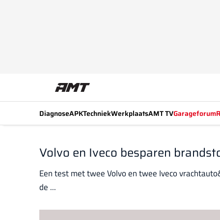
Diagnose
APK
Techniek
Werkplaats
AMT TV
Garageforum
R
Volvo en Iveco besparen brandsto
Een test met twee Volvo en twee Iveco vrachtauto
de ...