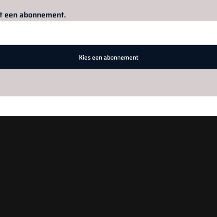
Log in
om dit artikel te lezen.
met een abonnement.
Kies een abonnement