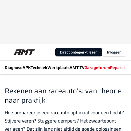
Direct onbeperkt lezen
Inloggen
Diagnose
APK
Techniek
Werkplaats
AMT TV
Garageforum
Reparatiew
Rekenen aan raceauto's: van theorie
naar praktijk
Hoe prepareer je een raceauto optimaal voor een bocht?
Stijvere veren? Stuggere dempers? Het zwaartepunt
verlagen? Dat zijn lang niet altijd de goede oplossingen.