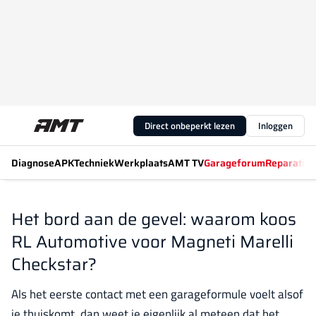
Direct onbeperkt lezen
Inloggen
Diagnose
APK
Techniek
Werkplaats
AMT TV
Garageforum
Reparatiew
Het bord aan de gevel: waarom koos
RL Automotive voor Magneti Marelli
Checkstar?
Als het eerste contact met een garageformule voelt alsof
je thuiskomt, dan weet je eigenlijk al meteen dat het