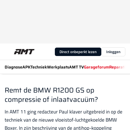
Direct onbeperkt lezen
Inloggen
Diagnose
APK
Techniek
Werkplaats
AMT TV
Garageforum
Reparatiew
Remt de BMW R1200 GS op
compressie of inlaatvacuüm?
In AMT 11 ging redacteur Paul klaver uitgebreid in op de
techniek van de nieuwe vloeistof-luchtgekoelde BMW
Boxer. In zijn beschrijving van de antihop-koppeling