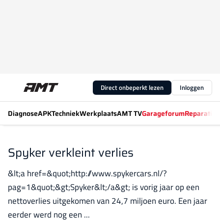
Direct onbeperkt lezen
Inloggen
Diagnose
APK
Techniek
Werkplaats
AMT TV
Garageforum
Reparatiew
Spyker verkleint verlies
&lt;a href=&quot;http://www.spykercars.nl/?
pag=1&quot;&gt;Spyker&lt;/a&gt; is vorig jaar op een
nettoverlies uitgekomen van 24,7 miljoen euro. Een jaar
eerder werd nog een ...