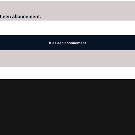
Log in
om dit artikel te lezen.
met een abonnement.
Kies een abonnement