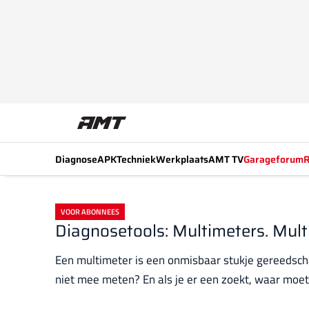
Diagnose
APK
Techniek
Werkplaats
AMT TV
Garageforum
R
VOOR ABONNEES
Diagnosetools: Multimeters. Mult
Een multimeter is een onmisbaar stukje gereedscha
niet mee meten? En als je er een zoekt, waar moet j