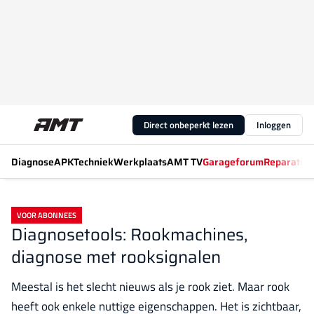
Direct onbeperkt lezen
Inloggen
Diagnose
APK
Techniek
Werkplaats
AMT TV
Garageforum
Reparatiew
VOOR ABONNEES
Diagnosetools: Rookmachines,
diagnose met rooksignalen
Meestal is het slecht nieuws als je rook ziet. Maar rook
heeft ook enkele nuttige eigenschappen. Het is zichtbaar,