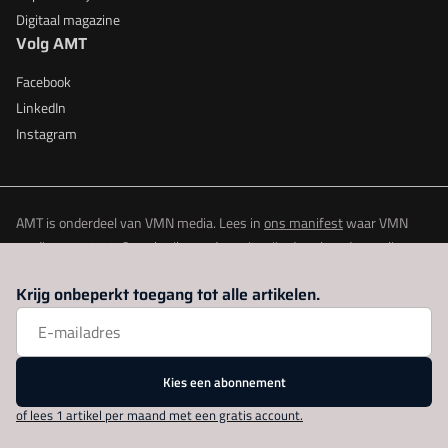
Digitaal magazine
Volg AMT
Facebook
LinkedIn
Instagram
AMT is onderdeel van VMN media. Lees in
ons manifest
waar VMN
media voor staat. Op gebruik van deze site zijn de volgende regelingen
van toepassing:
Algemene Voorwaarden
en
Privacy en Cookie beleid
|
Krijg onbeperkt toegang tot alle artikelen.
Privacy instellingen
Kies een abonnement
of lees 1 artikel per maand met een gratis account.