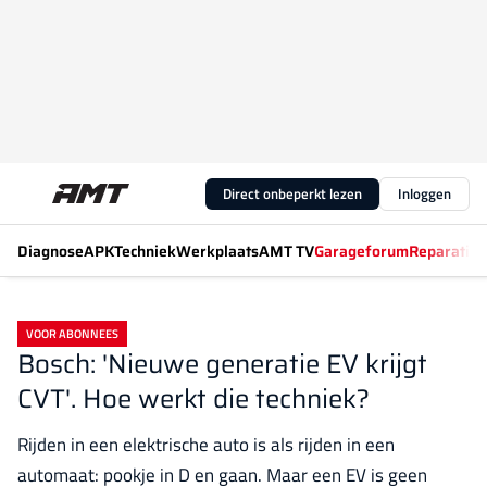
Direct onbeperkt lezen
Inloggen
Diagnose
APK
Techniek
Werkplaats
AMT TV
Garageforum
Reparatiew
VOOR ABONNEES
Bosch: 'Nieuwe generatie EV krijgt
CVT'. Hoe werkt die techniek?
Rijden in een elektrische auto is als rijden in een
automaat: pookje in D en gaan. Maar een EV is geen