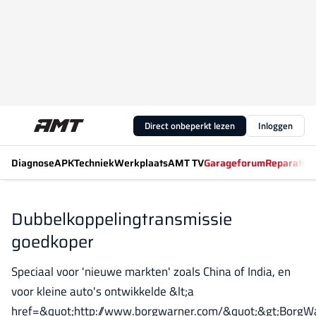
Direct onbeperkt lezen
Inloggen
Diagnose
APK
Techniek
Werkplaats
AMT TV
Garageforum
Reparatiew
Dubbelkoppelingtransmissie
goedkoper
Speciaal voor 'nieuwe markten' zoals China of India, en
voor kleine auto's ontwikkelde &lt;a
href=&quot;http://www.borgwarner.com/&quot;&gt;BorgWa