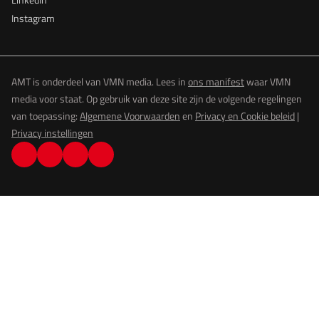
Instagram
AMT is onderdeel van VMN media. Lees in
ons manifest
waar VMN
media voor staat. Op gebruik van deze site zijn de volgende regelingen
van toepassing:
Algemene Voorwaarden
en
Privacy en Cookie beleid
|
Privacy instellingen