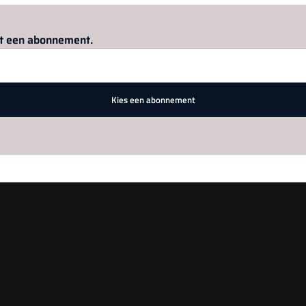
Log in
om dit artikel te lezen.
met een abonnement.
Kies een abonnement